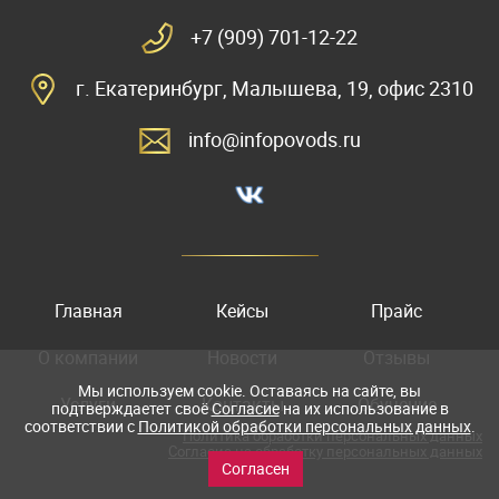
+7 (909) 701-12-22
г. Екатеринбург, Малышева, 19, офис 2310
info@infopovods.ru
Главная
Кейсы
Прайс
О компании
Новости
Отзывы
Мы используем cookie. Оставаясь на сайте, вы
Услуги
Контакты
Обучение
подтверждаетет своё
Согласие
на их использование в
соответствии с
Политикой обработки персональных данных
.
Политика обработки персональных данных
Согласие на обработку персональных данных
Согласен