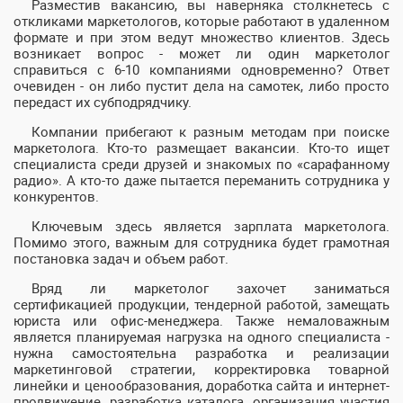
Разместив вакансию, вы наверняка столкнетесь с
откликами маркетологов, которые работают в удаленном
формате и при этом ведут множество клиентов. Здесь
возникает вопрос - может ли один маркетолог
справиться с 6-10 компаниями одновременно? Ответ
очевиден - он либо пустит дела на самотек, либо просто
передаст их субподрядчику.
Компании прибегают к разным методам при поиске
маркетолога. Кто-то размещает вакансии. Кто-то ищет
специалиста среди друзей и знакомых по «сарафанному
радио». А кто-то даже пытается переманить сотрудника у
конкурентов.
Ключевым здесь является зарплата маркетолога.
Помимо этого, важным для сотрудника будет грамотная
постановка задач и объем работ.
Вряд ли маркетолог захочет заниматься
сертификацией продукции, тендерной работой, замещать
юриста или офис-менеджера. Также немаловажным
является планируемая нагрузка на одного специалиста -
нужна самостоятельна разработка и реализации
маркетинговой стратегии, корректировка товарной
линейки и ценообразования, доработка сайта и интернет-
продвижение, разработка каталога, организация участия