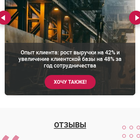
Опыт клиента: рост выручки на 42% и
Привлечение сотрудников через рекламу
увеличение клиентской базы на 48% за
Продвижение B2B стартапа с нуля до
Привлекли 520 новых клиентов за месяц
- более 190 резюме в месяц
200+ заявок в месяц
год сотрудничества
ХОЧУ ТАКЖЕ!
ХОЧУ ТАКЖЕ!
ХОЧУ ТАКЖЕ!
ХОЧУ ТАКЖЕ!
ОТЗЫВЫ